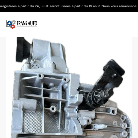
 24 juillet seront livrées à partir du 19 août. Nous vous remercions de votre compréhens