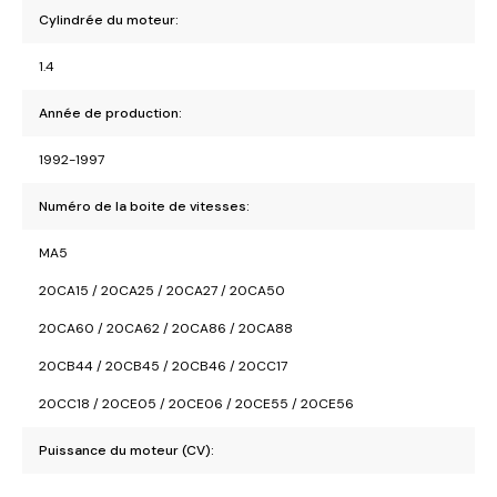
Cylindrée du moteur:
1.4
Année de production:
1992-1997
Numéro de la boite de vitesses:
MA5
20CA15 / 20CA25 / 20CA27 / 20CA50
20CA60 / 20CA62 / 20CA86 / 20CA88
20CB44 / 20CB45 / 20CB46 / 20CC17
20CC18 / 20CE05 / 20CE06 / 20CE55 / 20CE56
Puissance du moteur (CV):