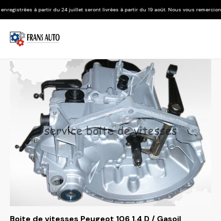
 du 24 juillet seront livrées à partir du 19 août. Nous vous remercions de votre compréh
Boite de vitesses Peugeot 106 1.4 D / Gasoil