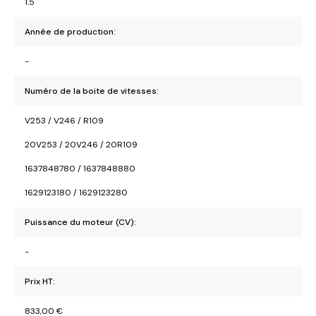
1.5
Année de production:
-
Numéro de la boite de vitesses:
V253 / V246 / R109
20V253 / 20V246 / 20R109
1637848780 / 1637848880
1629123180 / 1629123280
Puissance du moteur (CV):
-
Prix HT:
833,00
€