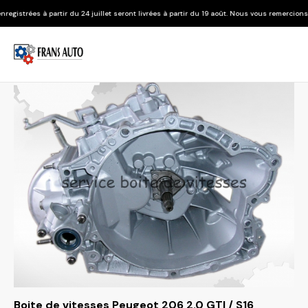
u 24 juillet seront livrées à partir du 19 août. Nous vous remercions de votre compréhen
Boite de vitesses Peugeot 206 2.0 GTI / S16