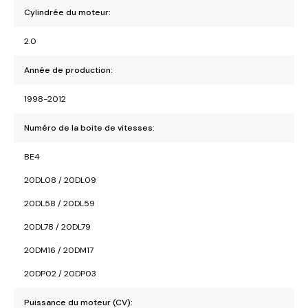
Cylindrée du moteur:
2.0
Année de production:
1998-2012
Numéro de la boite de vitesses:
BE4
20DL08 / 20DL09
20DL58 / 20DL59
20DL78 / 20DL79
20DM16 / 20DM17
20DP02 / 20DP03
Puissance du moteur (CV):