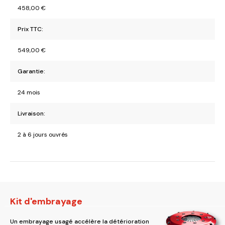
458,00
€
Prix TTC:
549,00
€
Garantie:
24 mois
Livraison:
2 à 6 jours ouvrés
Kit d'embrayage
Un embrayage usagé accélère la détérioration