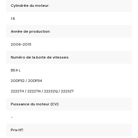
Cylindrée du moteur:
1.6
Année de production:
2006-2015
Numéro de la boite de vitesses:
BE4 L
20DP32 / 20DP34
2222TH / 2222TN / 2223ZQ / 2223ZT
Puissance du moteur (CV):
-
Prix HT: