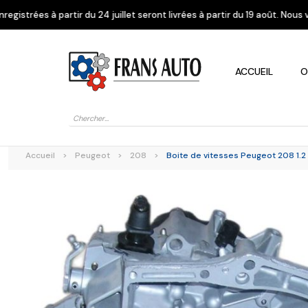
4 juillet seront livrées à partir du 19 août. Nous vous remercions de v
ACCUEIL
O
Recherche
de
produits
Accueil
>
Peugeot
>
208
>
Boite de vitesses Peugeot 208 1.
Alfa Romeo
Citroen
Dacia