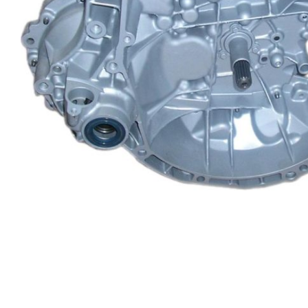
Renault
Suzuki
Toyota
V