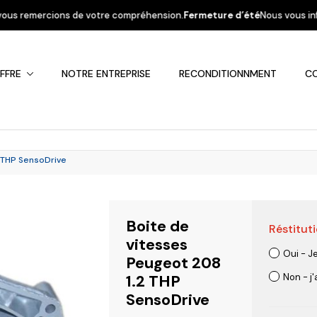
otre compréhension.
Fermeture d’été
Nous vous informons que la société s
FFRE
NOTRE ENTREPRISE
RECONDITIONNMENT
C
2 THP SensoDrive
Boite de
Réstituti
Fiat
Hyundai
Kia
Mercedes
Mitsubis
vitesses
Oui - J
Peugeot 208
1.2 THP
Non - j
SensoDrive