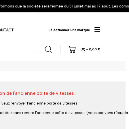
era fermée du 31 juillet mai au 17 août. Les commandes enregistrées à pa
ONTACT
Sélectionner une marque
(0)
-
0,00
€
on de l'ancienne boite de vitesses
hi
Nissan
Opel
Peugeot
e veux renvoyer l'ancienne boîte de vitesses
'achète sans rendre l'ancienne boîte de vitesses (nous pouvons récupérer