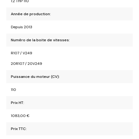
1.2 THP 110
Année de production:
Depuis 2013
Numéro de la boite de vitesses:
R107 / V249
20R107 / 20V249
Puissance du moteur (CV):
110
Prix HT:
1083,00
€
Prix TTC: