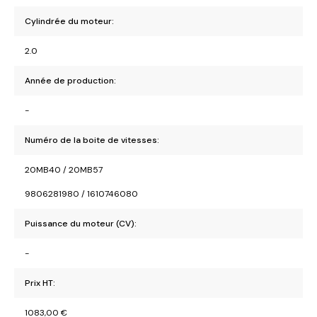
Cylindrée du moteur:
2.0
Année de production:
-
Numéro de la boite de vitesses:
20MB40 / 20MB57
9806281980 / 1610746080
Puissance du moteur (CV):
-
Prix HT:
1083,00
€