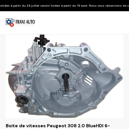
 juillet seront livrées à partir du 19 août. Nous vous remercions de votre compréhension
Boite de vitesses Peugeot 308 2.0 BlueHDI 6-