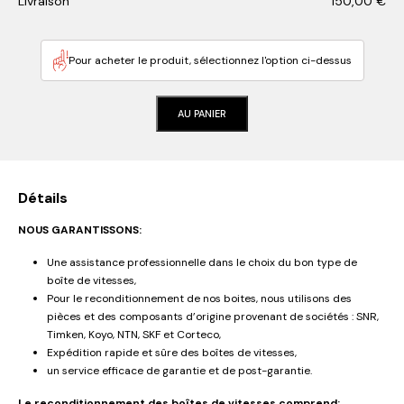
Livraison
150,00
€
Pour acheter le produit, sélectionnez l'option ci-dessus
AU PANIER
Détails
NOUS GARANTISSONS:
Une assistance professionnelle dans le choix du bon type de
boîte de vitesses,
Pour le reconditionnement de nos boites, nous utilisons des
pièces et des composants d’origine provenant de sociétés : SNR,
Timken, Koyo, NTN, SKF et Corteco,
Expédition rapide et sûre des boîtes de vitesses,
un service efficace de garantie et de post-garantie.
Le reconditionnement des boîtes de vitesses comprend: