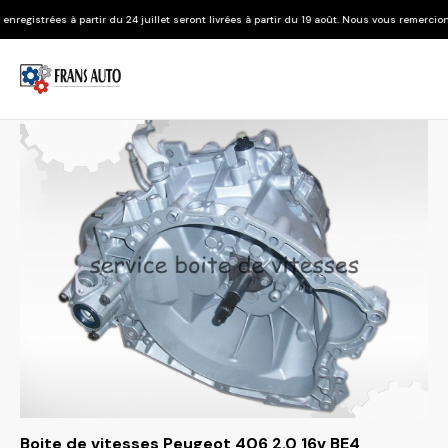
r du 24 juillet seront livrées à partir du 19 août. Nous vous remercions de votre compré
Boite de vitesses Peugeot 406 2.0 16v BE4