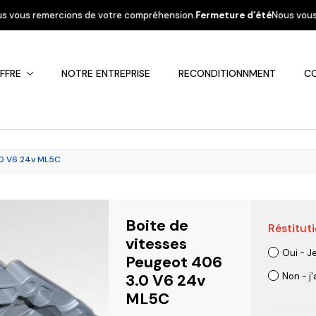
 votre compréhension.
Fermeture d’été
Nous vous informons que la sociét
FFRE
NOTRE ENTREPRISE
RECONDITIONNMENT
C
.0 V6 24v ML5C
Boite de
Réstituti
Fiat
Hyundai
Kia
Mercedes
Mitsubis
vitesses
Oui - J
Peugeot 406
3.0 V6 24v
Non - j
ML5C