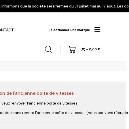
é sera fermée du 31 juillet mai au 17 août. Les commandes enregistrées à
ONTACT
Sélectionner une marque
(0)
-
0,00
€
on de l'ancienne boite de vitesses
hi
Nissan
Opel
Peugeot
e veux renvoyer l'ancienne boîte de vitesses
'achète sans rendre l'ancienne boîte de vitesses (nous pouvons récupérer