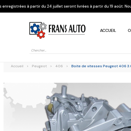
u 24 juillet seront livrées à partir du 19 août. Nous vous remercions de
ACCUEIL
O
Recherche
de
produits
Accueil
>
Peugeot
>
406
>
Boite de vitesses Peugeot 406 3
Alfa Romeo
Citroen
Dacia