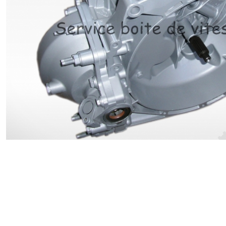
Renault
Suzuki
Toyota
V