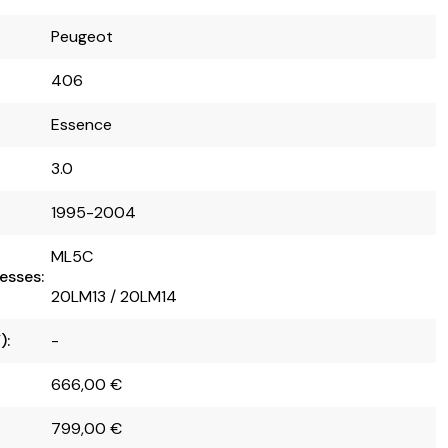
Peugeot
406
Essence
3.0
1995-2004
ML5C
esses:
20LM13 / 20LM14
):
-
666,00
€
799,00
€