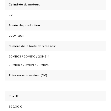
Cylindrée du moteur:
2.2
Année de production:
2004-2011
Numéro de la boite de vitesses:
20MB03 / 20MB10 / 20MB14
20MB15 / 20MB21 / 20MB24
Puissance du moteur (CV):
-
Prix HT:
625,00
€