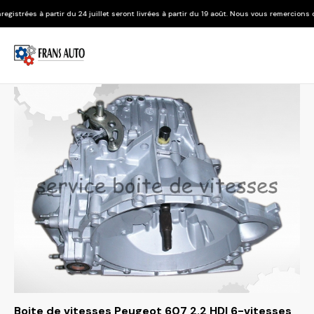
u 24 juillet seront livrées à partir du 19 août. Nous vous remercions de votre compréhen
Boite de vitesses Peugeot 607 2.2 HDI 6-vitesses