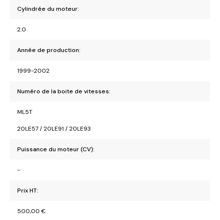
Cylindrée du moteur:
2.0
Année de production:
1999-2002
Numéro de la boite de vitesses:
ML5T
20LE57 / 20LE91 / 20LE93
Puissance du moteur (CV):
-
Prix HT:
500,00
€