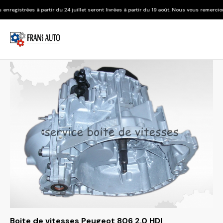
r du 24 juillet seront livrées à partir du 19 août. Nous vous remercions de votre compré
Boite de vitesses Peugeot 806 2.0 HDI