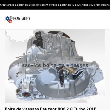
 24 juillet seront livrées à partir du 19 août. Nous vous remercions de votre compréhens
Boite de vitesses Peugeot 806 2.0 Turbo 20LE