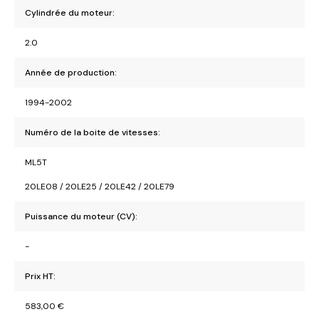
Cylindrée du moteur:
2.0
Année de production:
1994-2002
Numéro de la boite de vitesses:
ML5T
20LE08 / 20LE25 / 20LE42 / 20LE79
Puissance du moteur (CV):
-
Prix HT:
583,00
€