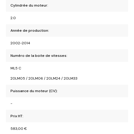
Cylindrée du moteur:
2.0
Année de production:
2002-2014
Numéro de la boite de vitesses:
ML5 C
20LM05 / 20LM06 / 20LM24 / 20LM33
Puissance du moteur (CV):
-
Prix HT:
583,00
€