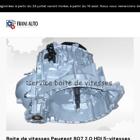
 juillet seront livrées à partir du 19 août. Nous vous remercions de votre compréhension
Boite de vitesses Peugeot 807 2.0 HDI 5-vitesses