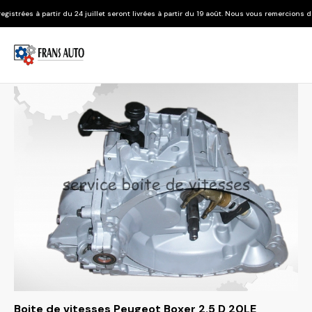
u 24 juillet seront livrées à partir du 19 août. Nous vous remercions de votre compréhen
Boite de vitesses Peugeot Boxer 2.5 D 20LE