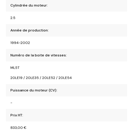
Cylindrée du moteur:
2.5
Année de production:
1994-2002
Numéro de la boite de vitesses:
ML5T
20LE19 / 20LE35 / 20LE52 / 20LE54
Puissance du moteur (CV):
-
Prix HT:
833,00
€