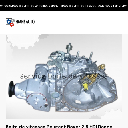
r du 24 juillet seront livrées à partir du 19 août. Nous vous remercions de votre compré
Boite de vitesses Peugeot Boxer 2.8 HDI Dangel