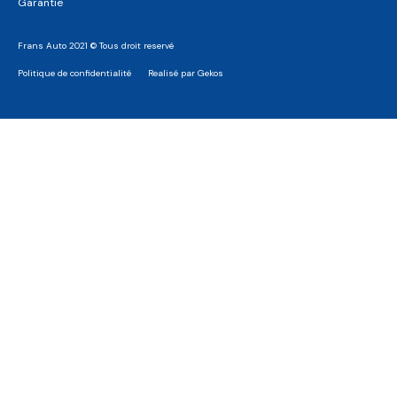
Garantie
Frans Auto 2021 © Tous droit reservé
Politique de confidentialité
Realisé par Gekos