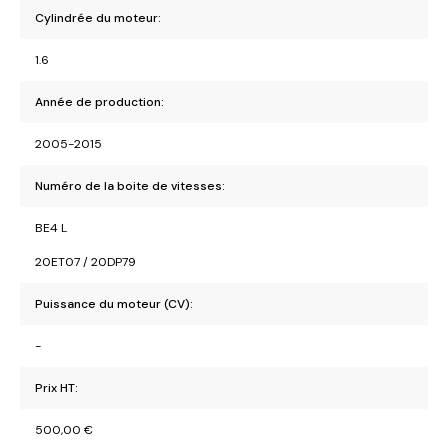
Cylindrée du moteur:
1.6
Année de production:
2005-2015
Numéro de la boite de vitesses:
BE4 L
20ET07 / 20DP79
Puissance du moteur (CV):
-
Prix HT:
500,00
€