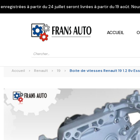
u 24 juillet seront livrées à partir du 19 août. Nous vous remercions de
ACCUEIL
O
Recherche
de
produits
Accueil
>
Renault
>
19
>
Boite de vitesses Renault 19 1.2 8v E
Alfa Romeo
Citroen
Dacia