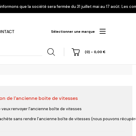
é sera fermée du 31 juillet mai au 17 août. Les commandes enregistrées à
ONTACT
Sélectionner une marque
(0)
-
0,00
€
on de l'ancienne boite de vitesses
hi
Nissan
Opel
Peugeot
e veux renvoyer l'ancienne boîte de vitesses
'achète sans rendre l'ancienne boîte de vitesses (nous pouvons récupérer