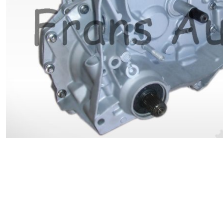
Renault
Suzuki
Toyota
V