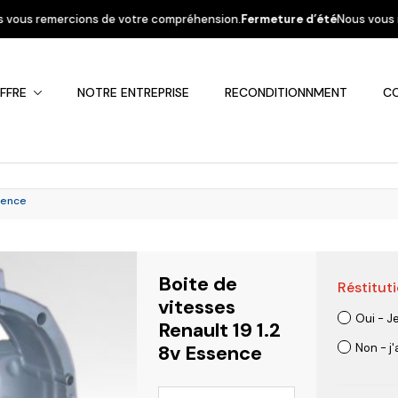
 votre compréhension.
Fermeture d’été
Nous vous informons que la sociét
FFRE
NOTRE ENTREPRISE
RECONDITIONNMENT
C
ssence
Boite de
Réstituti
Fiat
Hyundai
Kia
Mercedes
Mitsubis
vitesses
Oui - J
Renault 19 1.2
8v Essence
Non - j