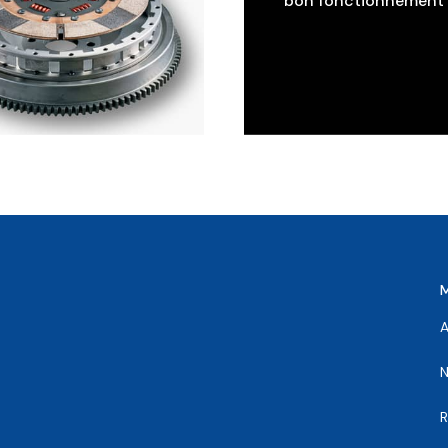
bon fonctionnement d
A
N
R