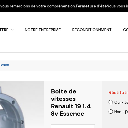
otre compréhension.
Fermeture d’été
Nous vous informons que la société 
FFRE
NOTRE ENTREPRISE
RECONDITIONNMENT
C
ssence
Boite de
Réstituti
Fiat
Hyundai
Kia
Mercedes
Mitsubis
vitesses
Oui - J
Renault 19 1.4
8v Essence
Non - j