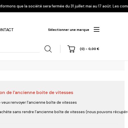
sera fermée du 31 juillet mai au 17 août. Les commandes enregistrées à p
ONTACT
Sélectionner une marque
(0)
-
0,00
€
on de l'ancienne boite de vitesses
hi
Nissan
Opel
Peugeot
e veux renvoyer l'ancienne boîte de vitesses
'achète sans rendre l'ancienne boîte de vitesses (nous pouvons récupérer