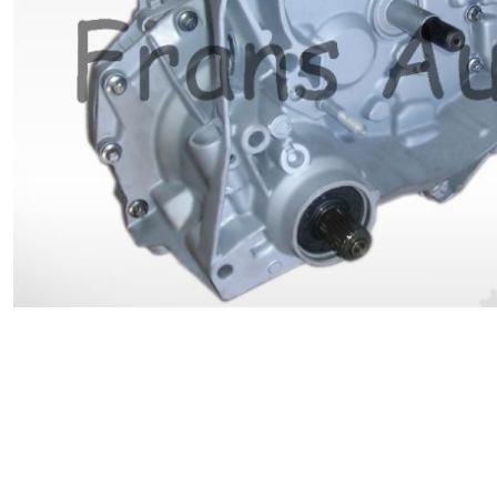
Renault
Suzuki
Toyota
V