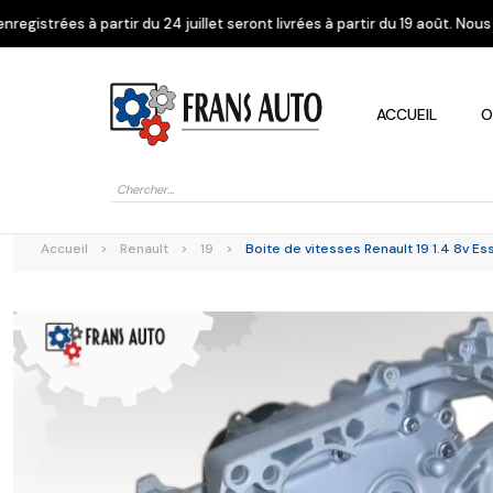
24 juillet seront livrées à partir du 19 août. Nous vous remercions de v
ACCUEIL
O
Recherche
de
produits
Accueil
>
Renault
>
19
>
Boite de vitesses Renault 19 1.4 8v E
Alfa Romeo
Citroen
Dacia