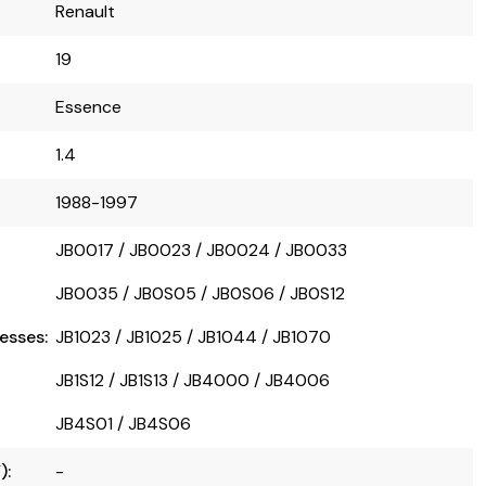
Renault
19
Essence
1.4
1988-1997
JB0017 / JB0023 / JB0024 / JB0033
JB0035 / JB0S05 / JB0S06 / JB0S12
esses:
JB1023 / JB1025 / JB1044 / JB1070
JB1S12 / JB1S13 / JB4000 / JB4006
JB4S01 / JB4S06
):
-