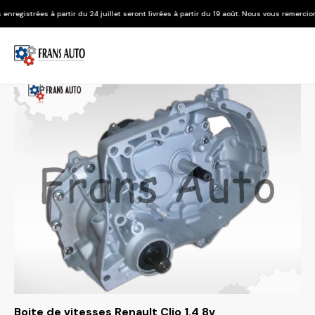
r du 24 juillet seront livrées à partir du 19 août. Nous vous remercions de votre compré
Boite de vitesses Renault Clio 1.4 8v