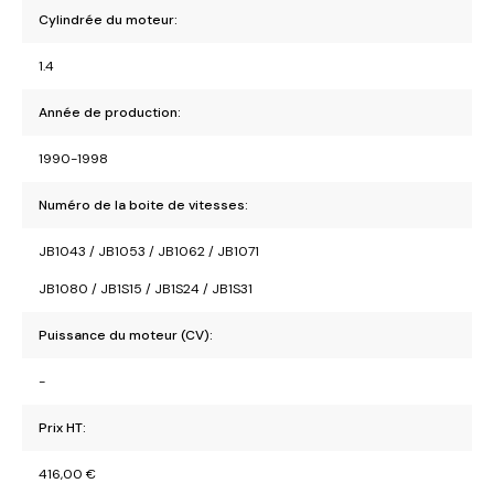
Cylindrée du moteur:
1.4
Année de production:
1990-1998
Numéro de la boite de vitesses:
JB1043 / JB1053 / JB1062 / JB1071
JB1080 / JB1S15 / JB1S24 / JB1S31
Puissance du moteur (CV):
-
Prix HT:
416,00
€