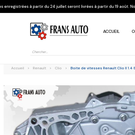
 du 24 juillet seront livrées à partir du 19 août. Nous vous remercions 
ACCUEIL
O
Recherche
de
produits
Accueil
>
Renault
>
Clio
>
Boite de vitesses Renault Clio II 1.4 
Alfa Romeo
Citroen
Dacia