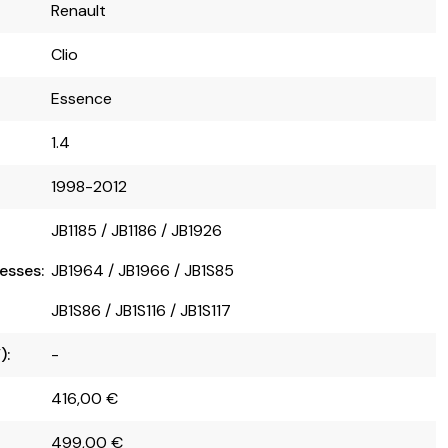
Renault
Clio
Essence
1.4
1998-2012
JB1185 / JB1186 / JB1926
esses:
JB1964 / JB1966 / JB1S85
JB1S86 / JB1S116 / JB1S117
):
-
416,00
€
499,00
€