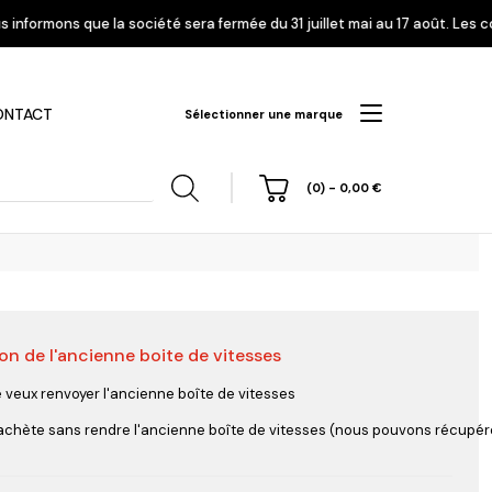
té sera fermée du 31 juillet mai au 17 août. Les commandes enregistrées 
ONTACT
Sélectionner une marque
(0)
-
0,00
€
on de l'ancienne boite de vitesses
hi
Nissan
Opel
Peugeot
e veux renvoyer l'ancienne boîte de vitesses
'achète sans rendre l'ancienne boîte de vitesses (nous pouvons récupérer