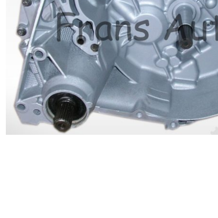
Renault
Suzuki
Toyota
V