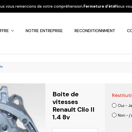
de votre compréhension.
Fermeture d’été
Nous vous informons que la socié
FFRE
NOTRE ENTREPRISE
RECONDITIONNMENT
C
8v
Boite de
Réstituti
Fiat
Hyundai
Kia
Mercedes
Mitsubis
vitesses
Oui - J
Renault Clio II
1.4 8v
Non - j