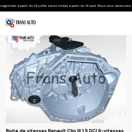
u 24 juillet seront livrées à partir du 19 août. Nous vous remercions de votre compréhen
Boite de vitesses Renault Clio III 1.5 DCI 6-vitesses