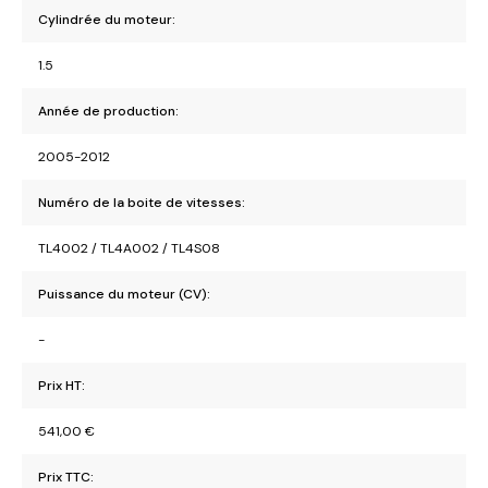
Cylindrée du moteur:
1.5
Année de production:
2005-2012
Numéro de la boite de vitesses:
TL4002 / TL4A002 / TL4S08
Puissance du moteur (CV):
-
Prix HT:
541,00
€
Prix TTC: