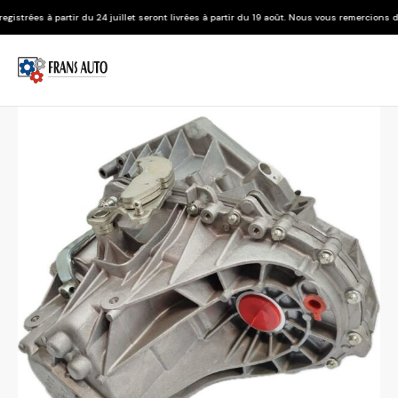
 24 juillet seront livrées à partir du 19 août. Nous vous remercions de votre compréhens