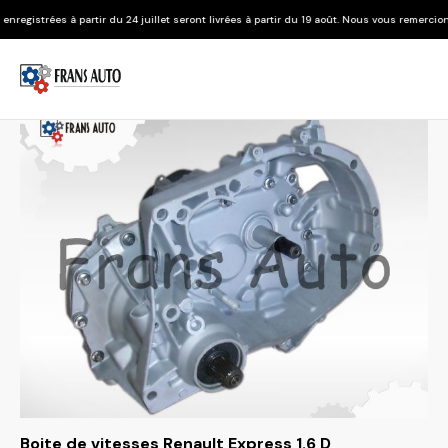
r du 24 juillet seront livrées à partir du 19 août. Nous vous remercions de votre compré
Boite de vitesses Renault Express 1.6 D