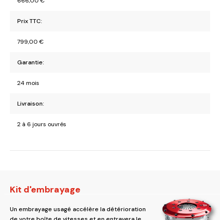
666,00
€
Prix TTC:
799,00
€
Garantie:
24 mois
Livraison:
2 à 6 jours ouvrés
Kit d'embrayage
Un embrayage usagé accélère la détérioration
de votre boîte de vitesses et en entravera le