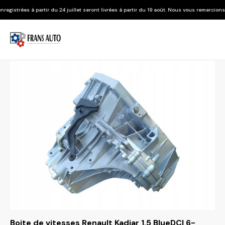
 du 24 juillet seront livrées à partir du 19 août. Nous vous remercions de votre compréh
Boite de vitesses Renault Kadjar 1.5 BlueDCI 6-