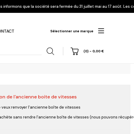
é sera fermée du 31 juillet mai au 17 août. Les commandes enregistrées à
ONTACT
Sélectionner une marque
(0)
-
0,00
€
on de l'ancienne boite de vitesses
hi
Nissan
Opel
Peugeot
e veux renvoyer l'ancienne boîte de vitesses
'achète sans rendre l'ancienne boîte de vitesses (nous pouvons récupérer