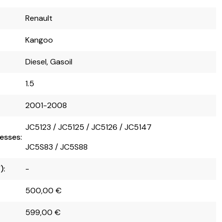
Renault
Kangoo
Diesel, Gasoil
1.5
2001-2008
JC5123 / JC5125 / JC5126 / JC5147
esses:
JC5S83 / JC5S88
):
-
500,00
€
599,00
€