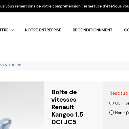
 votre compréhension.
Fermeture d’été
Nous vous informons que la sociét
FFRE
NOTRE ENTREPRISE
RECONDITIONNMENT
C
o 1.5 DCI JC5
Boite de
Réstituti
Fiat
Hyundai
Kia
Mercedes
Mitsubis
vitesses
Oui - J
Renault
Kangoo 1.5
Non - j
DCI JC5