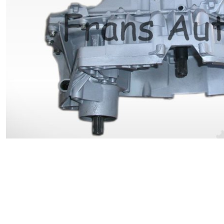
Renault
Suzuki
Toyota
V