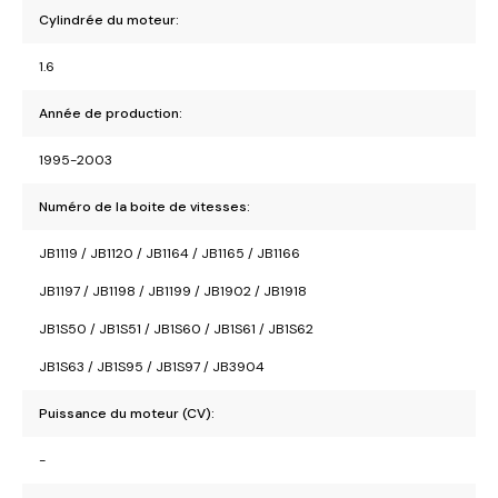
Cylindrée du moteur:
1.6
Année de production:
1995-2003
Numéro de la boite de vitesses:
JB1119 / JB1120 / JB1164 / JB1165 / JB1166
JB1197 / JB1198 / JB1199 / JB1902 / JB1918
JB1S50 / JB1S51 / JB1S60 / JB1S61 / JB1S62
JB1S63 / JB1S95 / JB1S97 / JB3904
Puissance du moteur (CV):
-