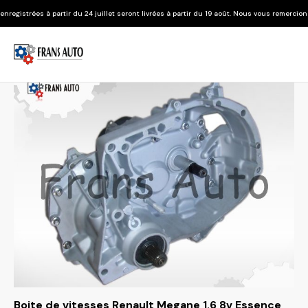
 du 24 juillet seront livrées à partir du 19 août. Nous vous remercions de votre compréh
Boite de vitesses Renault Megane 1.6 8v Essence