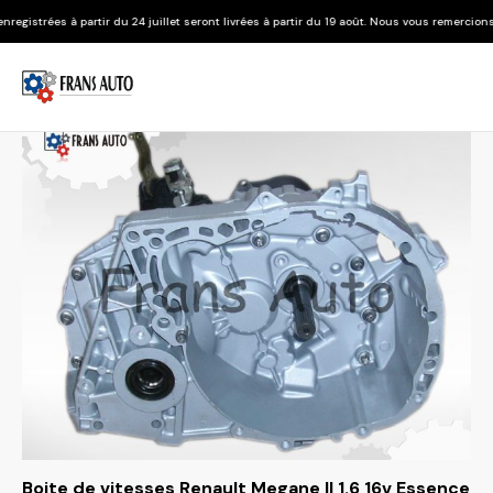
du 24 juillet seront livrées à partir du 19 août. Nous vous remercions de votre compréhe
Boite de vitesses Renault Megane II 1.6 16v Essence