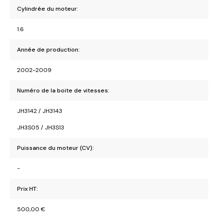
Cylindrée du moteur:
1.6
Année de production:
2002-2009
Numéro de la boite de vitesses:
JH3142 / JH3143
JH3S05 / JH3S13
Puissance du moteur (CV):
-
Prix HT:
500,00
€