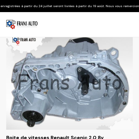
 du 24 juillet seront livrées à partir du 19 août. Nous vous remercions de votre compréh
Boite de vitesses Renault Scenic 2.0 8v