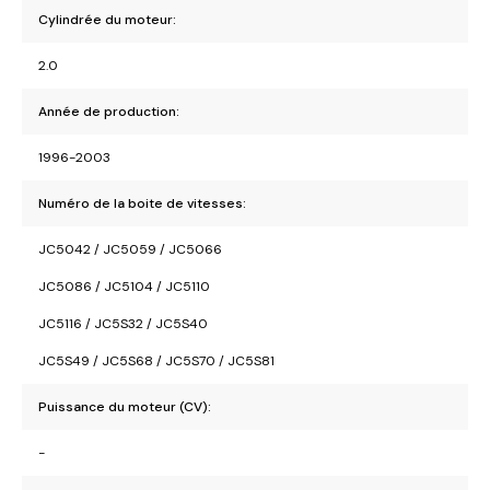
Cylindrée du moteur:
2.0
Année de production:
1996-2003
Numéro de la boite de vitesses:
JC5042 / JC5059 / JC5066
JC5086 / JC5104 / JC5110
JC5116 / JC5S32 / JC5S40
JC5S49 / JC5S68 / JC5S70 / JC5S81
Puissance du moteur (CV):
-