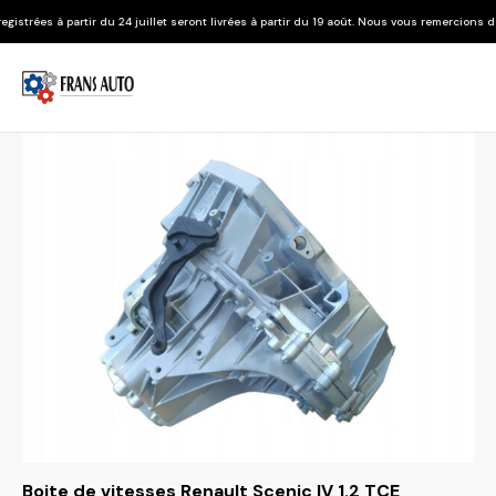
 24 juillet seront livrées à partir du 19 août. Nous vous remercions de votre compréhens
Boite de vitesses Renault Scenic IV 1.2 TCE