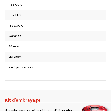
1166,00
€
Prix TTC:
1399,00
€
Garantie:
24 mois
Livraison:
2 à 6 jours ouvrés
Kit d'embrayage
Un embrayage usagé accélère la détérioration