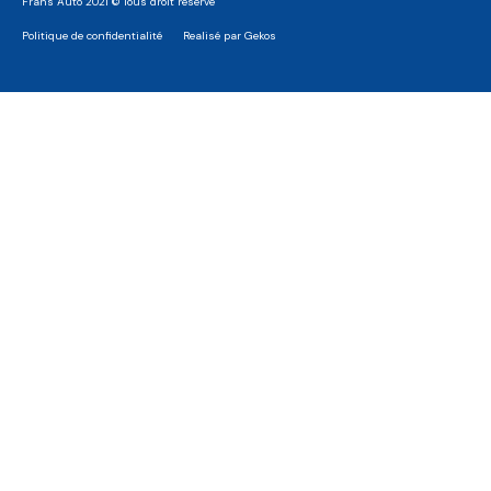
Frans Auto 2021 © Tous droit reservé
Politique de confidentialité
Realisé par Gekos