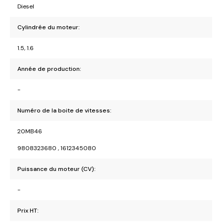
Diesel
Cylindrée du moteur:
1.5, 1.6
Année de production:
-
Numéro de la boite de vitesses:
20MB46
9808323680 , 1612345080
Puissance du moteur (CV):
-
Prix HT: