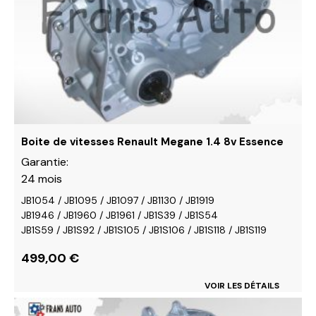
Les
options
peuvent
être
choisies
sur
la
page
du
Boite de vitesses Renault Megane 1.4 8v Essence
produit
Garantie:
24 mois
JB1054 / JB1095 / JB1097 / JB1130 / JB1919
JB1946 / JB1960 / JB1961 / JB1S39 / JB1S54
JB1S59 / JB1S92 / JB1S105 / JB1S106 / JB1S118 / JB1S119
499,00
€
VOIR LES DÉTAILS
Ce