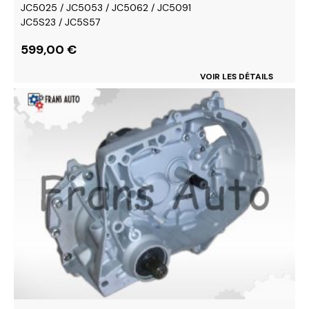
JC5025 / JC5053 / JC5062 / JC5091
JC5S23 / JC5S57
599,00
€
VOIR LES DÉTAILS
Ce
produit
a
plusieurs
variations.
Les
options
peuvent
être
choisies
sur
la
page