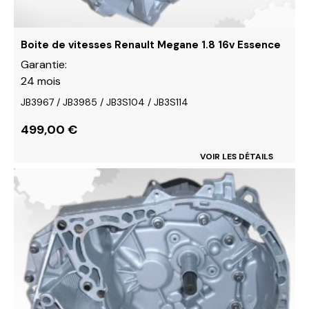
la
page
du
Boite de vitesses Renault Megane 1.8 16v Essence
produit
Garantie:
24 mois
JB3967 / JB3985 / JB3S104 / JB3S114
499,00
€
VOIR LES DÉTAILS
Ce
produit
a
plusieurs
variations.
Les
options
peuvent
être