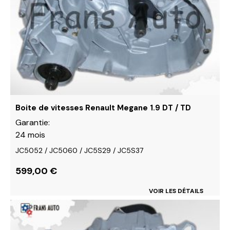
Les
options
peuvent
être
choisies
sur
la
page
du
Boite de vitesses Renault Megane 1.9 DT / TD
produit
Garantie:
24 mois
JC5052 / JC5060 / JC5S29 / JC5S37
599,00
€
VOIR LES DÉTAILS
Ce
produit
a