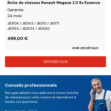
du
Boite de vitesses Renault Megane 2.0 8v Essence
produit
Garantie:
24 mois
JB3106 / JB3143 / JB3151 / JB3171
JB3194 / JB3S34 / JB3S63
499,00
€
VOIR LES DÉTAILS
AFFICHER PLUS
Conseils professionnels
Nos spécialistes vous aideront à choisir la boîte
de vitesses pour votre voiture et répondront à
toutes vos questions.