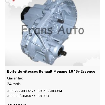
produit
a
plusieurs
variations.
Les
options
peuvent
être
choisies
sur
la
page
du
Boite de vitesses Renault Megane 1.6 16v Essence
produit
Garantie:
24 mois
JB3922 / JB3928 / JB3953 / JB3984
JB3S83 / JB3S97 / JB3S100