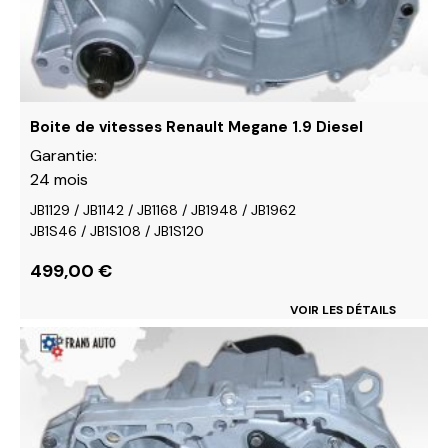
choisies
sur
la
page
du
Boite de vitesses Renault Megane 1.9 Diesel
produit
Garantie:
24 mois
JB1129 / JB1142 / JB1168 / JB1948 / JB1962
JB1S46 / JB1S108 / JB1S120
499,00
€
VOIR LES DÉTAILS
Ce
produit
a
plusieurs
variations.