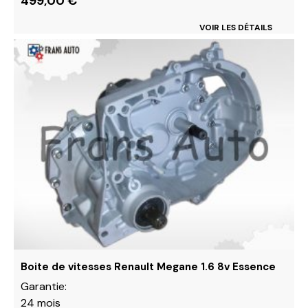
499,00
€
VOIR LES DÉTAILS
Ce
produit
a
plusieurs
variations.
Les
options
peuvent
être
choisies
sur
la
page
du
Boite de vitesses Renault Megane 1.6 8v Essence
produit
Garantie:
24 mois