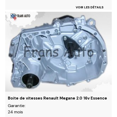
VOIR LES DÉTAILS
Ce
produit
a
plusieurs
variations.
Les
options
peuvent
être
choisies
sur
la
page
du
Boite de vitesses Renault Megane 2.0 16v Essence
produit
Garantie:
24 mois