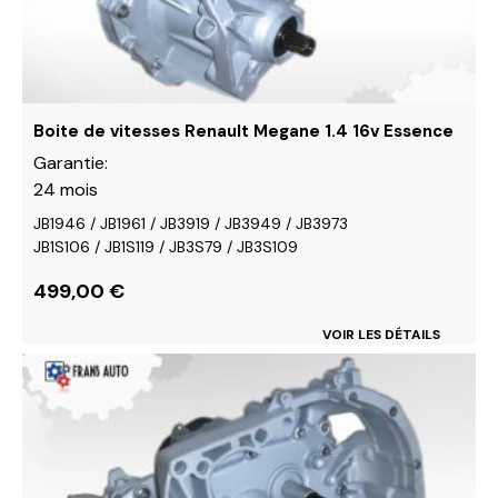
choisies
sur
la
page
du
Boite de vitesses Renault Megane 1.4 16v Essence
produit
Garantie:
24 mois
JB1946 / JB1961 / JB3919 / JB3949 / JB3973
JB1S106 / JB1S119 / JB3S79 / JB3S109
499,00
€
VOIR LES DÉTAILS
Ce
produit
a
plusieurs
variations.