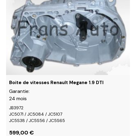
plusieurs
variations.
Les
options
peuvent
être
choisies
sur
la
page
du
Boite de vitesses Renault Megane 1.9 DTI
produit
Garantie:
24 mois
JB3972
JC5071 / JC5084 / JC5107
JC5S38 / JC5S56 / JC5S65
599,00
€